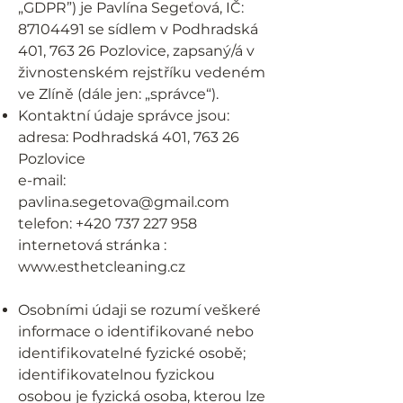
„GDPR”) je Pavlína Segeťová, IČ:
87104491
se sídlem v Podhradská
401, 763 26 Pozlovice, zapsaný/á v
živnostenském rejstříku vedeném
ve Zlíně (dále jen: „správce“).
Kontaktní údaje správce jsou:
adresa: Podhradská 401, 763 26
Pozlovice
e-mail:
pavlina.segetova@gmail.com
telefon:
+420 737 227 958
internetová stránka :
www.esthetcleaning.cz
Osobními údaji se rozumí veškeré
informace o identifikované nebo
identifikovatelné fyzické osobě;
identifikovatelnou fyzickou
osobou je fyzická osoba, kterou lze