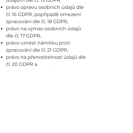
údajům dle čl. 15 GDPR,
právo opravu osobních údajů dle
čl. 16 GDPR, popřípadě omezení
zpracování dle čl. 18 GDPR,
právo na výmaz osobních údajů
dle čl. 17 GDPR,
právo vznést námitku proti
zpracování dle čl. 21 GDPR,
právo na přenositelnost údajů dle
čl. 20 GDPR a
právo odvolat souhlas se
zpracováním písemně nebo
elektronicky na adresu nebo e-
mail správce uvedený v čl. III
těchto podmínek.
Dále máte právo podat stížnost u
Úřadu pro ochranu osobních údajů
v případě, že se domníváte, že bylo
porušeno Vaše právo na ochranu