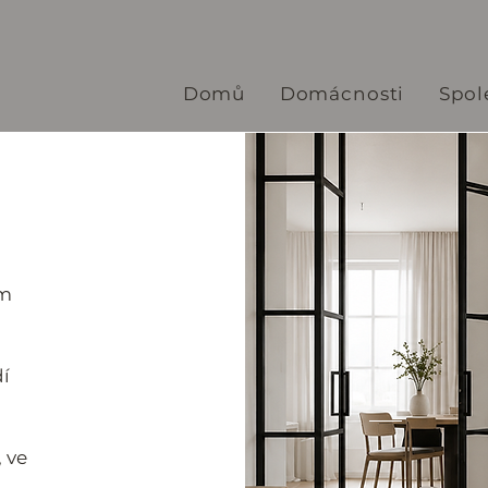
Domů
Domácnosti
Spol
em
dí
 ve