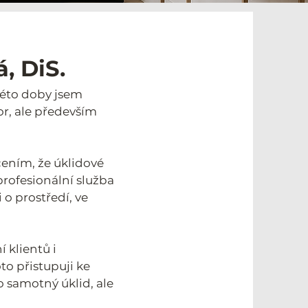
, DiS.
 této doby jsem
tor, ale především
čením, že úklidové
rofesionální služba
 o prostředí, ve
 klientů i
to přistupuji ke
 samotný úklid, ale