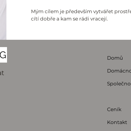
Mým cílem je především vytvářet prostře
cítí dobře a kam se rádi vracejí.
Domů
Domácno
at
Společno
O nás
Ceník
Kontakt