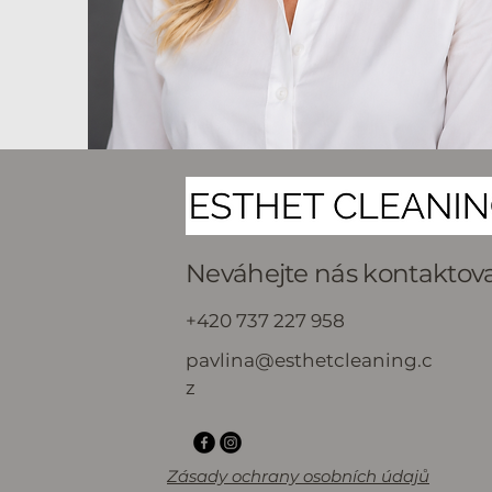
Neváhejte nás kontaktov
+420 737 227 958
pavlina@esthetcleaning.c
z
Zásady ochrany osobních údajů