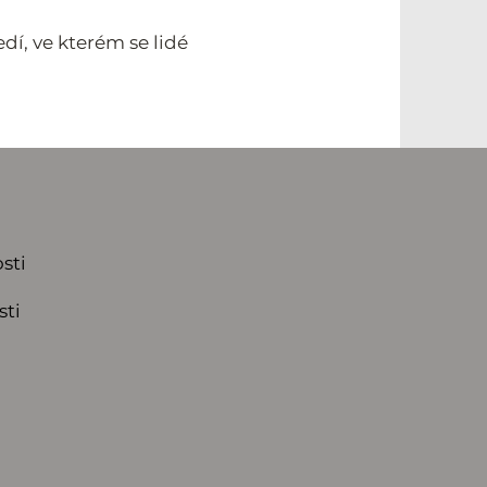
dí, ve kterém se lidé
sti
sti