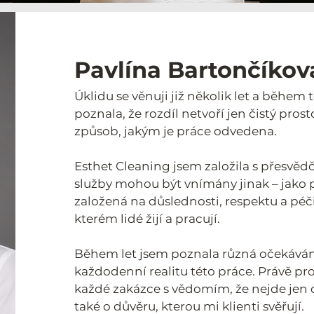
Pavlína Bartončíková
Úklidu se věnuji již několik let a během
poznala, že rozdíl netvoří jen čistý pros
způsob, jakým je práce odvedena.
Esthet Cleaning jsem založila s přesvěd
služby mohou být vnímány jinak – jako p
založená na důslednosti, respektu a péči
kterém lidé žijí a pracují.
Během let jsem poznala různá očekávání
každodenní realitu této práce. Právě pro
každé zakázce s vědomím, že nejde jen o
také o důvěru, kterou mi klienti svěřují.