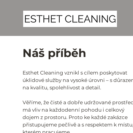
Náš příběh
Esthet Cleaning vznikl s cílem poskytovat
úklidové služby na vysoké úrovni – s důraz
na kvalitu, spolehlivost a detail.
Věříme, že čisté a dobře udržované prostře
má vliv na každodenní pohodu i celkový
dojem z prostoru. Proto ke každé zakázce
přistupujeme pečlivě a s respektem k místu,
kterém pracujeme.