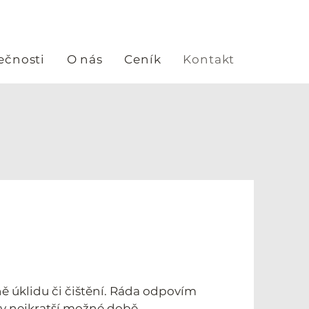
ečnosti
O nás
Ceník
Kontakt
ě úklidu či čištění. Ráda odpovím
l v nejkratší možné době.