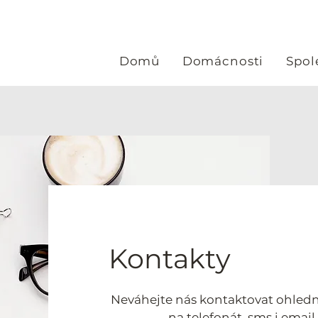
Domů
Domácnosti
Spol
Kontakty
Neváhejte nás kontaktovat ohledn
na telefonát, sms i emai